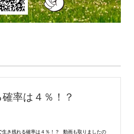
る確率は４％！？
で生き残れる確率は４％！？ 動画も取りましたの