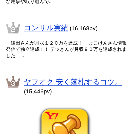
な用事や取り組んで...
コンサル実績
(16,168pv)
鎌田さんが月収１２０万を達成！！ よこけんさん情報
発信で独立達成！！ テツさんが月収９０万を達成されま
した！...
ヤフオク 安く落札するコツ。
(15,446pv)