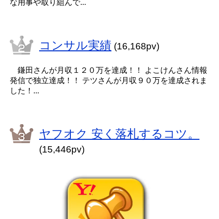
な用事や取り組んで...
コンサル実績
(16,168pv)
鎌田さんが月収１２０万を達成！！ よこけんさん情報
発信で独立達成！！ テツさんが月収９０万を達成されま
した！...
ヤフオク 安く落札するコツ。
(15,446pv)