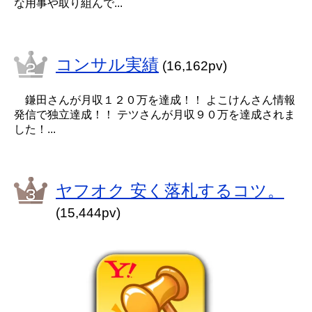
な用事や取り組んで...
コンサル実績
(16,162pv)
鎌田さんが月収１２０万を達成！！ よこけんさん情報
発信で独立達成！！ テツさんが月収９０万を達成されま
した！...
ヤフオク 安く落札するコツ。
(15,444pv)