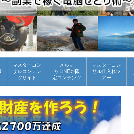
マスターコン
メルマ
マスターコン
績
サルコンテン
ガ.LINE＠限
サル仕入れツ
ツサイト
定コンテンツ
アー