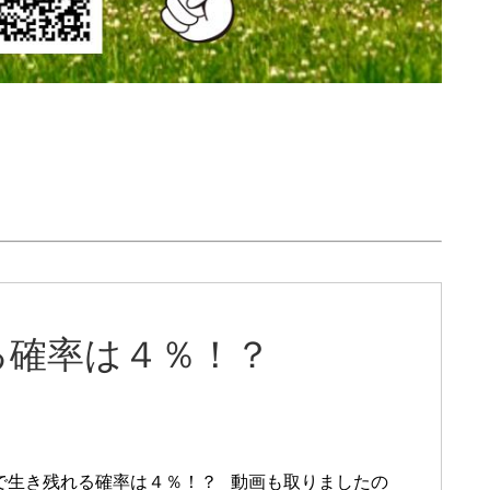
る確率は４％！？
で生き残れる確率は４％！？ 動画も取りましたの