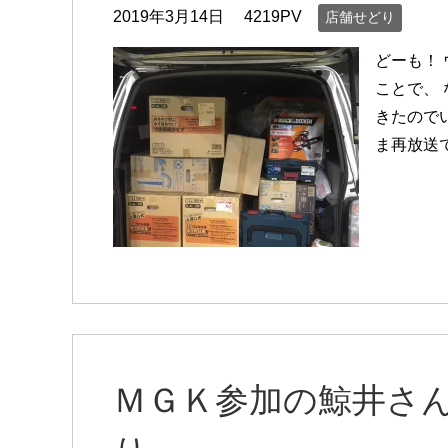
2019年3月14日
4219PV
店舗せどり
どーも！
ことで、
きたので
ま再放送
ＭＧＫ参加の鯨井さ