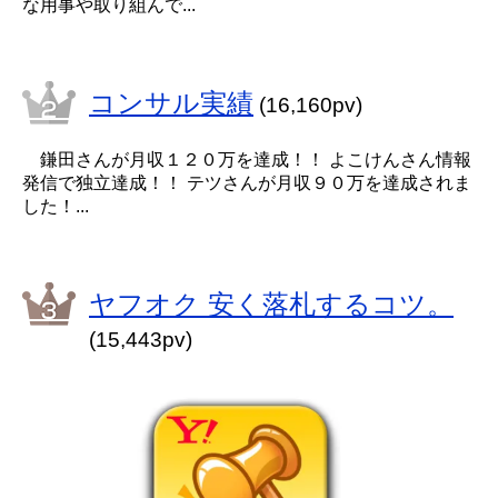
な用事や取り組んで...
コンサル実績
(16,160pv)
鎌田さんが月収１２０万を達成！！ よこけんさん情報
発信で独立達成！！ テツさんが月収９０万を達成されま
した！...
ヤフオク 安く落札するコツ。
(15,443pv)