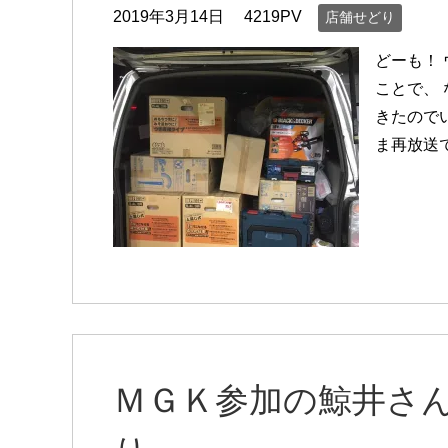
2019年3月14日
4219PV
店舗せどり
どーも！
ことで、
きたので
ま再放送
ＭＧＫ参加の鯨井さ