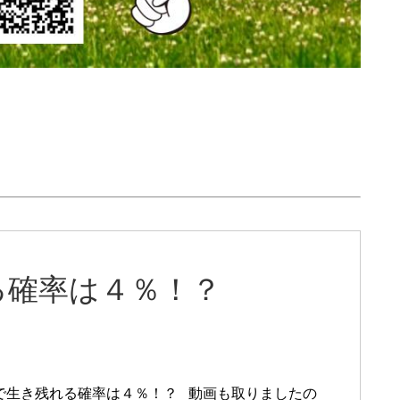
る確率は４％！？
で生き残れる確率は４％！？ 動画も取りましたの