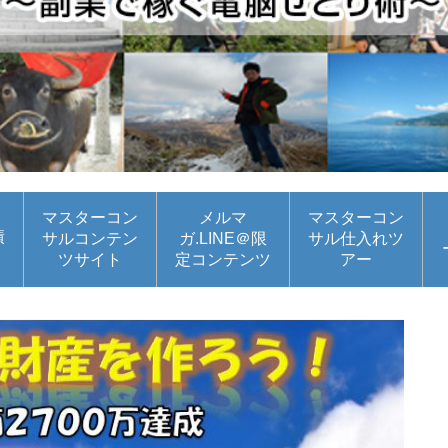
マスターコン
メルマ
マスターコン
績
サルコンテン
ガ.LINE＠限
サル仕入れツ
ツサイト
定コンテンツ
アー