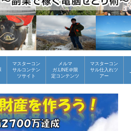
マスターコン
メルマ
マスターコン
績
サルコンテン
ガ.LINE＠限
サル仕入れツ
ツサイト
定コンテンツ
アー