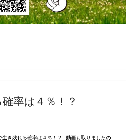
る確率は４％！？
で生き残れる確率は４％！？ 動画も取りましたの