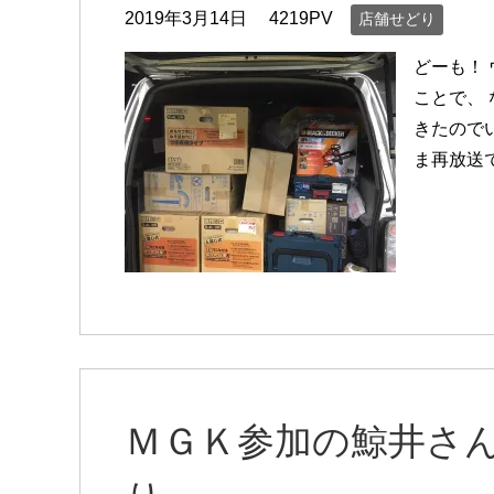
2019年3月14日
4219PV
店舗せどり
どーも！
ことで、
きたので
ま再放送
ＭＧＫ参加の鯨井さ