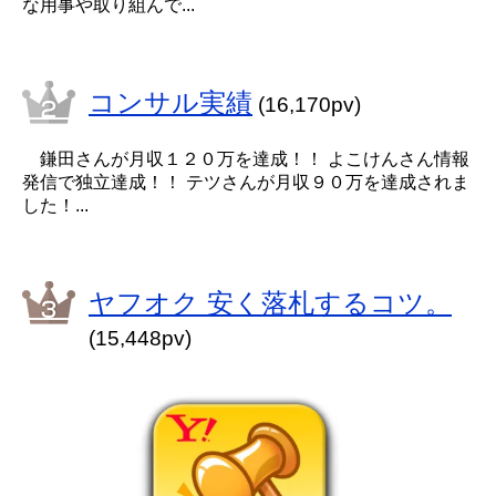
な用事や取り組んで...
コンサル実績
(16,170pv)
鎌田さんが月収１２０万を達成！！ よこけんさん情報
発信で独立達成！！ テツさんが月収９０万を達成されま
した！...
ヤフオク 安く落札するコツ。
(15,448pv)