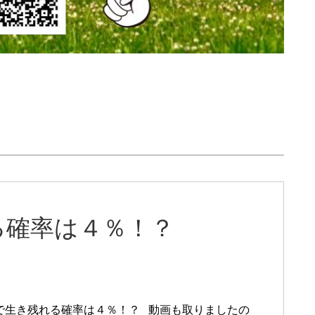
る確率は４％！？
で生き残れる確率は４％！？ 動画も取りましたの