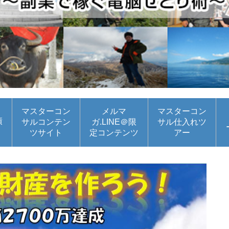
マスターコン
メルマ
マスターコン
績
サルコンテン
ガ.LINE＠限
サル仕入れツ
ツサイト
定コンテンツ
アー