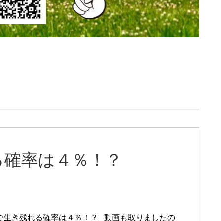
る確率は４％！？
で生き残れる確率は４％！？ 動画も取りましたの