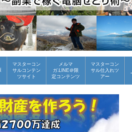
マスターコン
メルマ
マスターコン
績
サルコンテン
ガ.LINE＠限
サル仕入れツ
ツサイト
定コンテンツ
アー