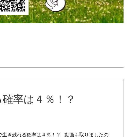
る確率は４％！？
で生き残れる確率は４％！？ 動画も取りましたの