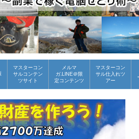
マスターコン
メルマ
マスターコン
績
サルコンテン
ガ.LINE＠限
サル仕入れツ
ツサイト
定コンテンツ
アー