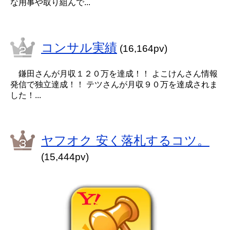
な用事や取り組んで...
コンサル実績
(16,164pv)
鎌田さんが月収１２０万を達成！！ よこけんさん情報
発信で独立達成！！ テツさんが月収９０万を達成されま
した！...
ヤフオク 安く落札するコツ。
(15,444pv)