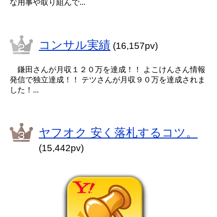
な用事や取り組んで...
コンサル実績
(16,157pv)
鎌田さんが月収１２０万を達成！！ よこけんさん情報
発信で独立達成！！ テツさんが月収９０万を達成されま
した！...
ヤフオク 安く落札するコツ。
(15,442pv)