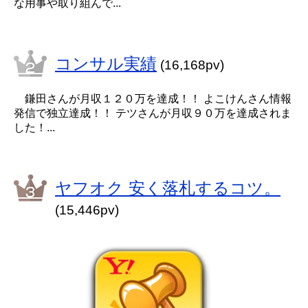
な用事や取り組んで...
コンサル実績
(16,168pv)
鎌田さんが月収１２０万を達成！！ よこけんさん情報
発信で独立達成！！ テツさんが月収９０万を達成されま
した！...
ヤフオク 安く落札するコツ。
(15,446pv)