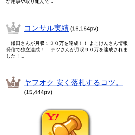
な用事や取り組んで...
コンサル実績
(16,164pv)
鎌田さんが月収１２０万を達成！！ よこけんさん情報
発信で独立達成！！ テツさんが月収９０万を達成されま
した！...
ヤフオク 安く落札するコツ。
(15,444pv)