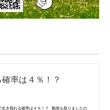
る確率は４％！？
で生き残れる確率は４％！？ 動画も取りましたの