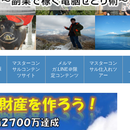
マスターコン
メルマ
マスターコン
績
サルコンテン
ガ.LINE＠限
サル仕入れツ
ツサイト
定コンテンツ
アー