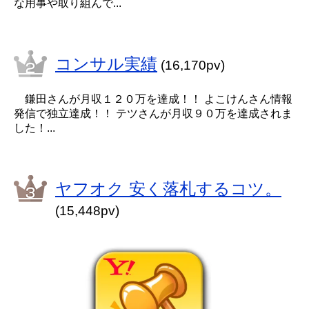
な用事や取り組んで...
コンサル実績
(16,170pv)
鎌田さんが月収１２０万を達成！！ よこけんさん情報
発信で独立達成！！ テツさんが月収９０万を達成されま
した！...
ヤフオク 安く落札するコツ。
(15,448pv)