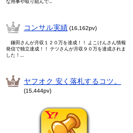
な用事や取り組んで...
コンサル実績
(16,162pv)
鎌田さんが月収１２０万を達成！！ よこけんさん情報
発信で独立達成！！ テツさんが月収９０万を達成されま
した！...
ヤフオク 安く落札するコツ。
(15,444pv)