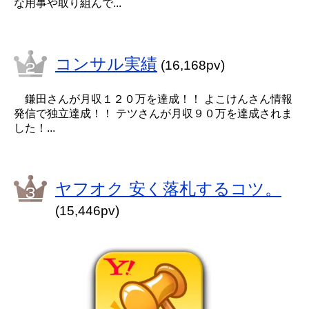
な用事や取り組んで...
コンサル実績
(16,168pv)
鎌田さんが月収１２０万を達成！！ よこけんさん情報
発信で独立達成！！ テツさんが月収９０万を達成されま
した！...
ヤフオク 安く落札するコツ。
(15,446pv)