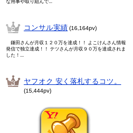
な用事や取り組んで...
コンサル実績
(16,164pv)
鎌田さんが月収１２０万を達成！！ よこけんさん情報
発信で独立達成！！ テツさんが月収９０万を達成されま
した！...
ヤフオク 安く落札するコツ。
(15,444pv)