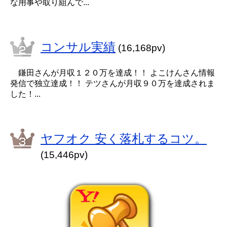
な用事や取り組んで...
コンサル実績
(16,168pv)
鎌田さんが月収１２０万を達成！！ よこけんさん情報
発信で独立達成！！ テツさんが月収９０万を達成されま
した！...
ヤフオク 安く落札するコツ。
(15,446pv)