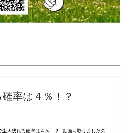
る確率は４％！？
で生き残れる確率は４％！？ 動画も取りましたの