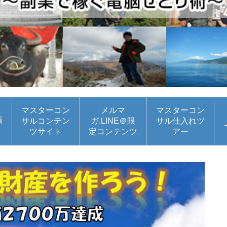
マスターコン
メルマ
マスターコン
績
サルコンテン
ガ.LINE＠限
サル仕入れツ
ツサイト
定コンテンツ
アー