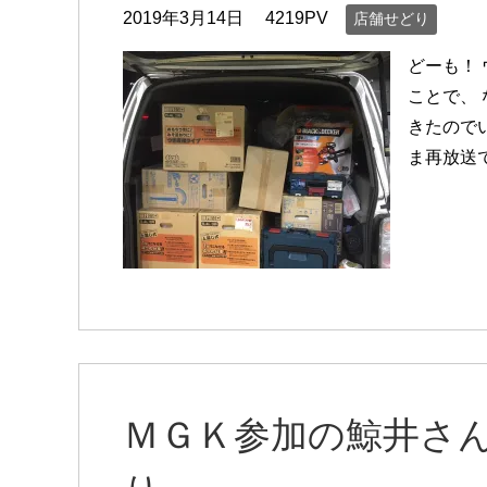
2019年3月14日
4219PV
店舗せどり
どーも！
ことで、
きたので
ま再放送
ＭＧＫ参加の鯨井さ