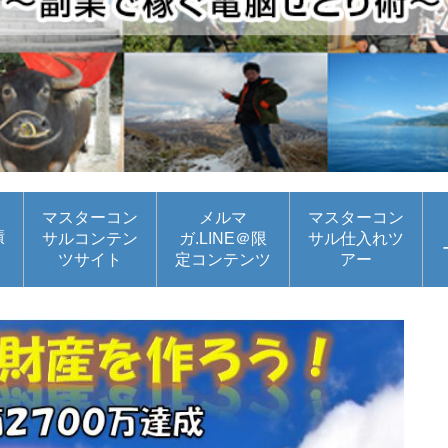
マスターコン
メルマ
マスターコン
績
サルコンテン
ガ.LINE＠限
サル仕入れツ
ツサイト
定コンテンツ
アー