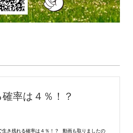
る確率は４％！？
で生き残れる確率は４％！？ 動画も取りましたの