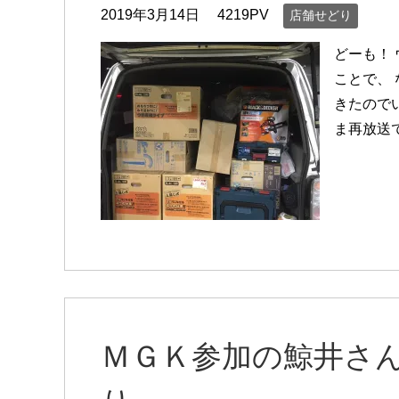
2019年3月14日
4219PV
店舗せどり
どーも！
ことで、
きたので
ま再放送
ＭＧＫ参加の鯨井さ