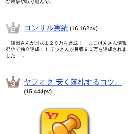
な用事や取り組んで...
コンサル実績
(16,162pv)
鎌田さんが月収１２０万を達成！！ よこけんさん情報
発信で独立達成！！ テツさんが月収９０万を達成されま
した！...
ヤフオク 安く落札するコツ。
(15,444pv)