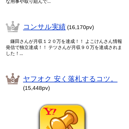
な用事や取り組んで...
コンサル実績
(16,170pv)
鎌田さんが月収１２０万を達成！！ よこけんさん情報
発信で独立達成！！ テツさんが月収９０万を達成されま
した！...
ヤフオク 安く落札するコツ。
(15,448pv)