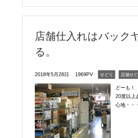
店舗仕入れはバック
る。
2018年5月28日
1969PV
せどり
店舗せど
どーも！
20度以
心地・・