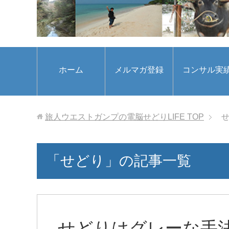
ホーム
メルマガ登録
コンサル実
旅人ウエストガンプの電脳せどりLIFE
TOP
「せどり」の記事一覧
せどりはグレーな手