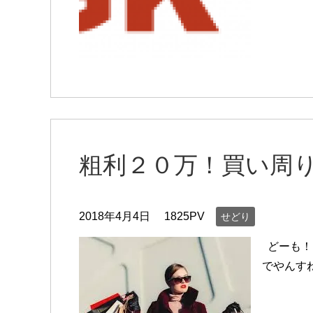
粗利２０万！買い周
2018年4月4日
1825PV
せどり
どーも！
でやんす