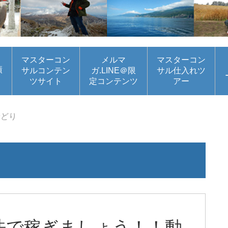
マスターコン
メルマ
マスターコン
績
サルコンテン
ガ.LINE＠限
サル仕入れツ
ツサイト
定コンテンツ
アー
せどり
法で稼ぎましょう！！動