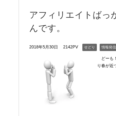
アフィリエイトばっ
んです。
2018年5月30日
2142PV
せどり
情報発信
どーも！
り春が近