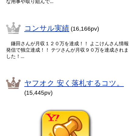
な用事や取り組んで...
コンサル実績
(16,166pv)
鎌田さんが月収１２０万を達成！！ よこけんさん情報
発信で独立達成！！ テツさんが月収９０万を達成されま
した！...
ヤフオク 安く落札するコツ。
(15,445pv)