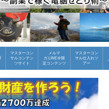
マスターコン
メルマ
マスターコン
績
サルコンテン
ガ.LINE＠限
サル仕入れツ
ツサイト
定コンテンツ
アー