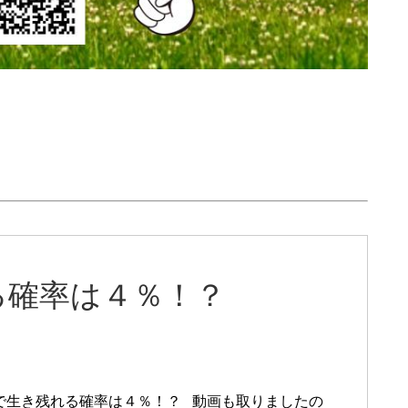
る確率は４％！？
で生き残れる確率は４％！？ 動画も取りましたの