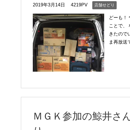
2019年3月14日
4219PV
店舗せどり
どーも！
ことで、
きたので
ま再放送
ＭＧＫ参加の鯨井さ