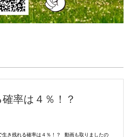
る確率は４％！？
で生き残れる確率は４％！？ 動画も取りましたの