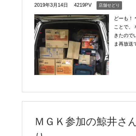
2019年3月14日
4219PV
店舗せどり
どーも！
ことで、
きたので
ま再放送
ＭＧＫ参加の鯨井さ