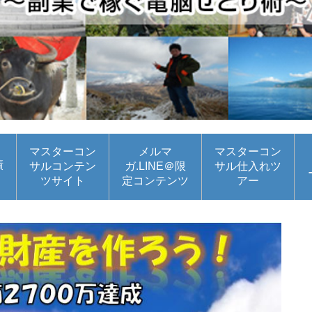
マスターコン
メルマ
マスターコン
績
サルコンテン
ガ.LINE＠限
サル仕入れツ
ツサイト
定コンテンツ
アー