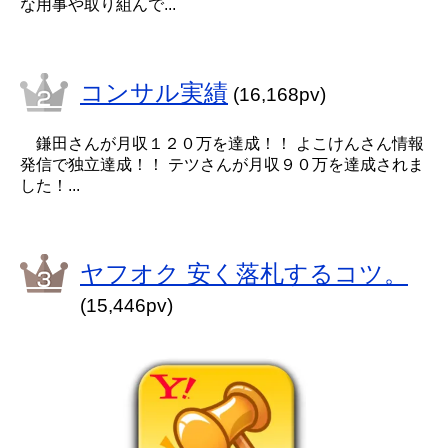
な用事や取り組んで...
コンサル実績
(16,168pv)
鎌田さんが月収１２０万を達成！！ よこけんさん情報
発信で独立達成！！ テツさんが月収９０万を達成されま
した！...
ヤフオク 安く落札するコツ。
(15,446pv)