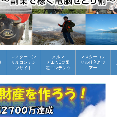
マスターコン
メルマ
マスターコン
績
サルコンテン
ガ.LINE＠限
サル仕入れツ
ツサイト
定コンテンツ
アー