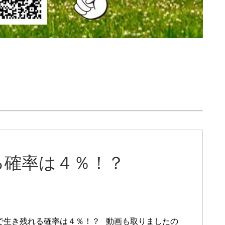
る確率は４％！？
で生き残れる確率は４％！？ 動画も取りましたの