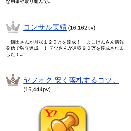
な用事や取り組んで...
コンサル実績
(16,162pv)
鎌田さんが月収１２０万を達成！！ よこけんさん情報
発信で独立達成！！ テツさんが月収９０万を達成されま
した！...
ヤフオク 安く落札するコツ。
(15,444pv)