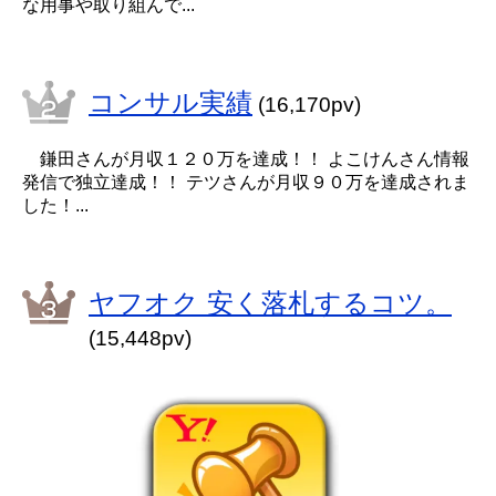
な用事や取り組んで...
コンサル実績
(16,170pv)
鎌田さんが月収１２０万を達成！！ よこけんさん情報
発信で独立達成！！ テツさんが月収９０万を達成されま
した！...
ヤフオク 安く落札するコツ。
(15,448pv)