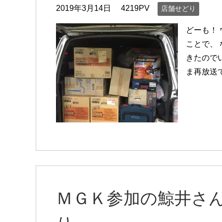
2019年3月14日
4219PV
店舗せどり
どーも！
ことで、
きたので
ま再放送
ＭＧＫ参加の鯨井さ