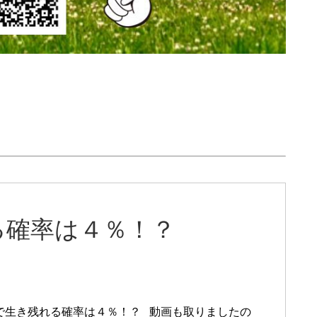
る確率は４％！？
で生き残れる確率は４％！？ 動画も取りましたの