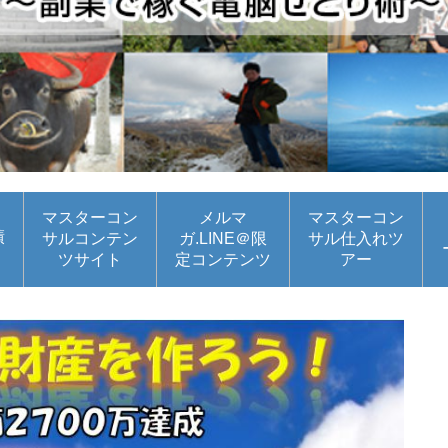
マスターコン
メルマ
マスターコン
績
サルコンテン
ガ.LINE＠限
サル仕入れツ
ツサイト
定コンテンツ
アー