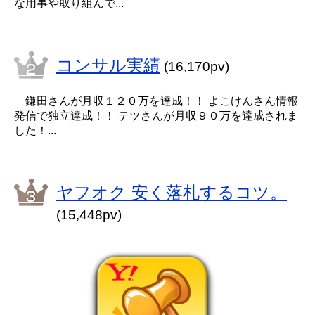
な用事や取り組んで...
コンサル実績
(16,170pv)
鎌田さんが月収１２０万を達成！！ よこけんさん情報
発信で独立達成！！ テツさんが月収９０万を達成されま
した！...
ヤフオク 安く落札するコツ。
(15,448pv)