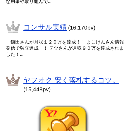
な用事や取り組んで...
コンサル実績
(16,170pv)
鎌田さんが月収１２０万を達成！！ よこけんさん情報
発信で独立達成！！ テツさんが月収９０万を達成されま
した！...
ヤフオク 安く落札するコツ。
(15,448pv)