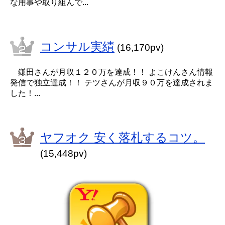
な用事や取り組んで...
コンサル実績
(16,170pv)
鎌田さんが月収１２０万を達成！！ よこけんさん情報
発信で独立達成！！ テツさんが月収９０万を達成されま
した！...
ヤフオク 安く落札するコツ。
(15,448pv)