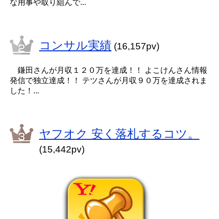
な用事や取り組んで...
コンサル実績
(16,157pv)
鎌田さんが月収１２０万を達成！！ よこけんさん情報
発信で独立達成！！ テツさんが月収９０万を達成されま
した！...
ヤフオク 安く落札するコツ。
(15,442pv)