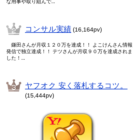
な用事や取り組んで...
コンサル実績
(16,164pv)
鎌田さんが月収１２０万を達成！！ よこけんさん情報
発信で独立達成！！ テツさんが月収９０万を達成されま
した！...
ヤフオク 安く落札するコツ。
(15,444pv)