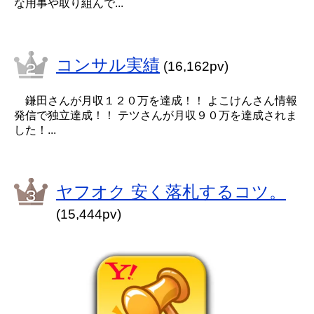
な用事や取り組んで...
コンサル実績
(16,162pv)
鎌田さんが月収１２０万を達成！！ よこけんさん情報
発信で独立達成！！ テツさんが月収９０万を達成されま
した！...
ヤフオク 安く落札するコツ。
(15,444pv)