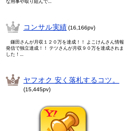
な用事や取り組んで...
コンサル実績
(16,166pv)
鎌田さんが月収１２０万を達成！！ よこけんさん情報
発信で独立達成！！ テツさんが月収９０万を達成されま
した！...
ヤフオク 安く落札するコツ。
(15,445pv)